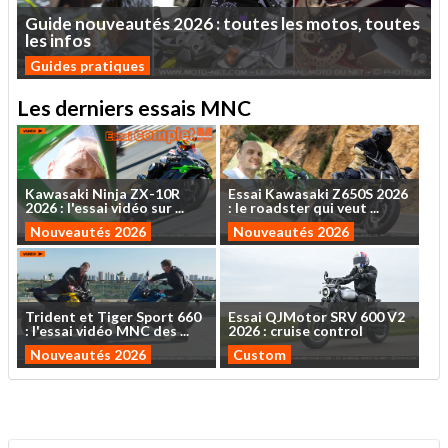
Guide
nouveautés
2026
:
toutes
les
motos,
toutes
les
infos
Guides pratiques
Les derniers essais MNC
Kawasaki
Ninja
ZX-10R
Essai
Kawasaki
Z650S
2026
2026
:
l'essai
vidéo
sur
...
:
le
roadster
qui
veut
...
Nouveautés 2026
Nouveautés 2026
Trident
et
Tiger
Sport
660
Essai
QJMotor
SRV
600
V2
:
l'essai
vidéo
MNC
des
...
2026
:
cruise
control
Nouveautés 2026
Custom