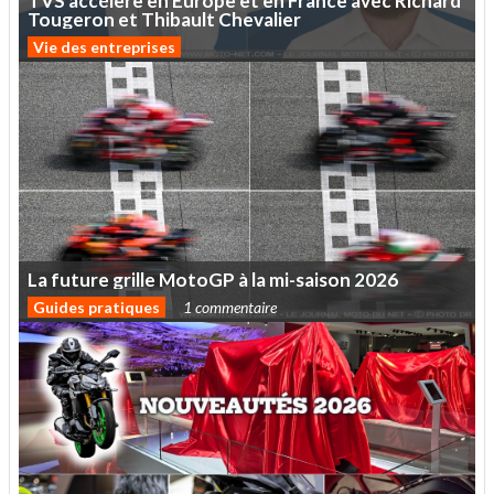
TVS
accélère
en
Europe
et
en
France
avec
Richard
Tougeron
et
Thibault
Chevalier
Vie des entreprises
La
future
grille
MotoGP
à
la
mi-saison
2026
Guides pratiques
1 commentaire