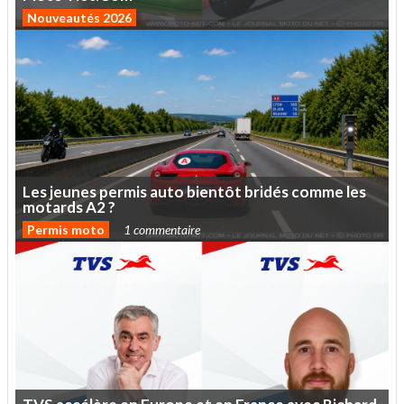
Nouveautés 2026
Les
jeunes
permis
auto
bientôt
bridés
comme
les
motards
A2
?
Permis moto
1 commentaire