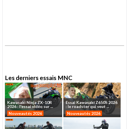
.
.
Les derniers essais MNC
Kawasaki
Ninja
ZX-10R
Essai
Kawasaki
Z650S
2026
2026
:
l'essai
vidéo
sur
...
:
le
roadster
qui
veut
...
Nouveautés 2026
Nouveautés 2026