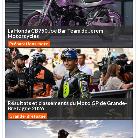
La
Honda
CB750
Joe
Bar
Team
de
Jerem
Motorcycles
Préparations moto
Résultats
et
classements
du
Moto
GP
de
Grande-
Bretagne
2026
Grande-Bretagne