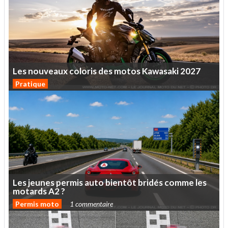
Les
nouveaux
coloris
des
motos
Kawasaki
2027
Pratique
Les
jeunes
permis
auto
bientôt
bridés
comme
les
motards
A2
?
Permis moto
1 commentaire