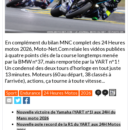
En complément du bilan MNC complet des 24 Heures
motos 2026, Moto-Net.Com relaie les vidéos publiées
à quatre points clés de la course longtemps menée
par la BMW n°37, mais remportée par la YART n°1 !
Un condensé des deux tours d'horloge en tout juste
13 minutes. Moteurs (60 au départ, 38 classés à
l'arrivée), actions, ça tourne à toute vitesse...
Imprim
0
+
Sport
Endurance
24 Heures Motos
2026
Envoyer
Partager
Partager
cet
sur
sur
article
Twitter
Facebook
Nouvelle victoire de Yamaha (YART n°1) aux 24H du
à
Mans moto 2026
un
ami
Nouvelle pole record de la R1 du YART aux 24H Motos