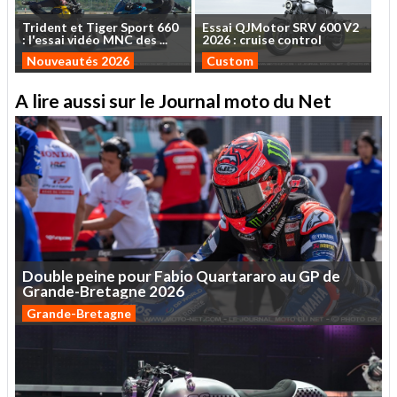
Trident
et
Tiger
Sport
660
Essai
QJMotor
SRV
600
V2
:
l'essai
vidéo
MNC
des
...
2026
:
cruise
control
Nouveautés 2026
Custom
A lire aussi sur le Journal moto du Net
Double
peine
pour
Fabio
Quartararo
au
GP
de
Grande-Bretagne
2026
Grande-Bretagne