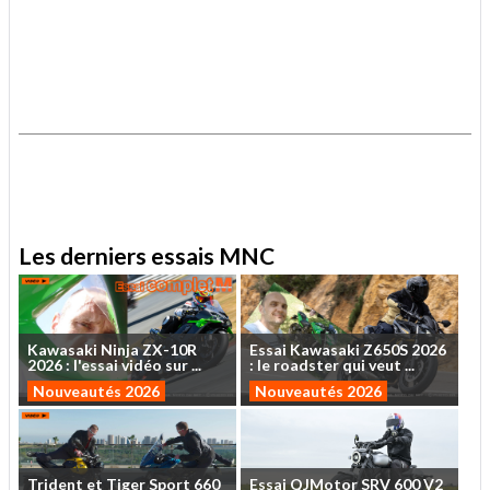
.
.
Les derniers essais MNC
Kawasaki
Ninja
ZX-10R
Essai
Kawasaki
Z650S
2026
2026
:
l'essai
vidéo
sur
...
:
le
roadster
qui
veut
...
Nouveautés 2026
Nouveautés 2026
Trident
et
Tiger
Sport
660
Essai
QJMotor
SRV
600
V2