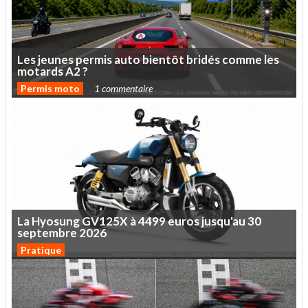
Les
jeunes
permis
auto
bientôt
bridés
comme
les
motards
A2
?
Permis moto
1 commentaire
La
Hyosung
GV125X
à
4499
euros
jusqu'au
30
septembre
2026
Pratique