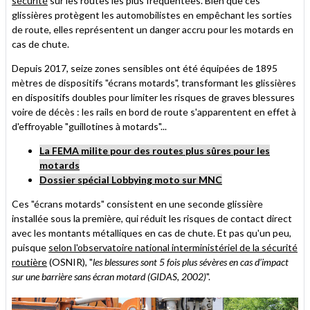
sécurité
sur les routes les plus fréquentées. Bien que ces
glissières protègent les automobilistes en empêchant les sorties
de route, elles représentent un danger accru pour les motards en
cas de chute.
Depuis 2017, seize zones sensibles ont été équipées de 1895
mètres de dispositifs "écrans motards", transformant les glissières
en dispositifs doubles pour limiter les risques de graves blessures
voire de décès : les rails en bord de route s'apparentent en effet à
d'effroyable "guillotines à motards"...
La FEMA milite pour des routes plus sûres pour les
motards
Dossier spécial Lobbying moto sur MNC
Ces "écrans motards" consistent en une seconde glissière
installée sous la première, qui réduit les risques de contact direct
avec les montants métalliques en cas de chute. Et pas qu'un peu,
puisque
selon l'observatoire national interministériel de la sécurité
routière
(OSNIR), "
les blessures sont 5 fois plus sévères en cas d’impact
sur une barrière sans écran motard (GIDAS, 2002)
".