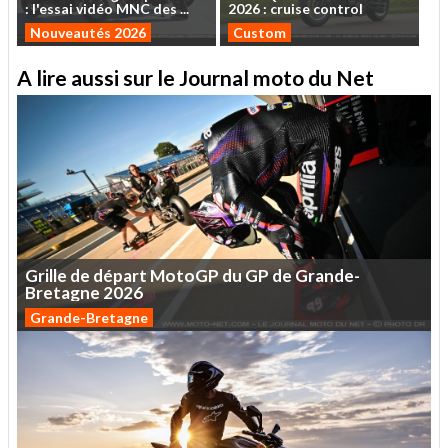
:
l'essai
vidéo
MNC
des
...
2026
:
cruise
control
Nouveautés 2026
Custom
A lire aussi sur le Journal moto du Net
Grille
de
départ
MotoGP
du
GP
de
Grande-
Bretagne
2026
Grande-Bretagne