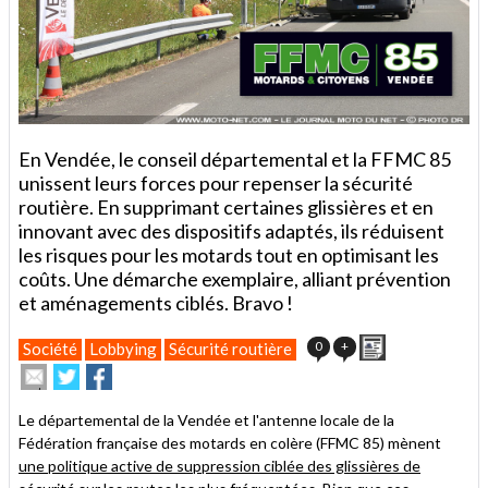
En Vendée, le conseil départemental et la FFMC 85
unissent leurs forces pour repenser la sécurité
routière. En supprimant certaines glissières et en
innovant avec des dispositifs adaptés, ils réduisent
les risques pour les motards tout en optimisant les
coûts. Une démarche exemplaire, alliant prévention
et aménagements ciblés. Bravo !
Imprimer
0
+
Société
Lobbying
Sécurité routière
Envoyer
Partager
Partager
cet
sur
sur
article
Twitter
Facebook
Le départemental de la Vendée et l'antenne locale de la
à
Fédération française des motards en colère (FFMC 85) mènent
un
une politique active de suppression ciblée des glissières de
ami