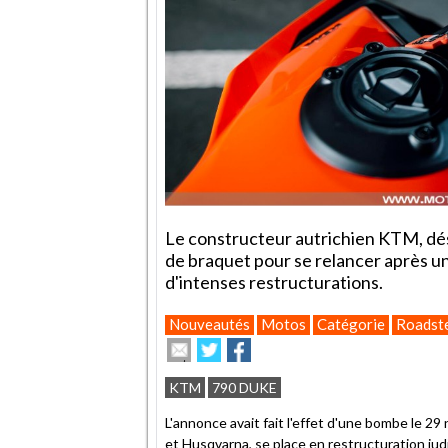
Le constructeur autrichien KTM, dés
de braquet pour se relancer après un 
d'intenses restructurations.
Nouveautés
Motos
Catégorie
Roadst
Envoyer
Partager
Partager
cet
sur
sur
article
Twitter
Facebook
KTM
790 DUKE
à
un
L'annonce avait fait l'effet d'une bombe le 
ami
et Husqvarna, se place en
restructuration judi