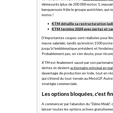
démesurés (plus de 200 000 motos !), mauvais
banqueroute frôle le groupe autrichien, qui 
motos !
KTM détaille sa restructuration judi
KTM termine 2024 avec pertes et sa
D'importantes coupes sont réalisées pour limit
masse salariale, tandis qu'environ 1500 post
jusqu'à l'emblématique président et fondateur
Probablement pas, on s'en doute, pour récom
KTM est finalement sauvé par son partenaire 
dettes et devient
actionnaire principal en ma
davantage de production en Inde, tout en ré
qui s'étend du tout-terrain au MotoGP. Autre l
stratégie commerciale.
Les options bloquées, c'est fini
A commencer par l'abandon du "
Démo Mode
",
laisser toutes les options actives gratuitem