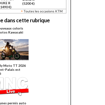
DUKE R
(5200 €)
11490 €)
Toutes les occasions KTM
re dans cette rubrique
ouveaux coloris
otos Kawasaki
lly Moto TT 2026
int-Palais est
é
eunes permis auto