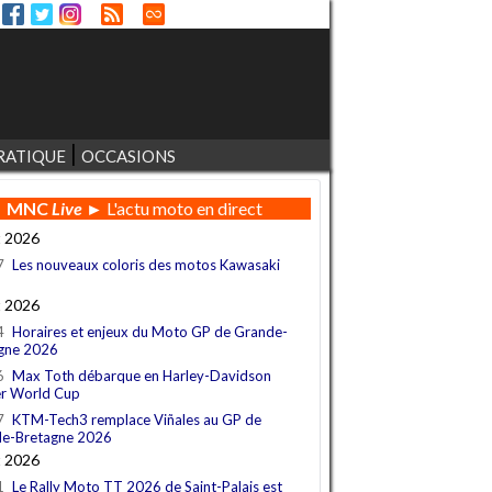
RATIQUE
OCCASIONS
MNC
Live
► L'actu moto en direct
t 2026
7
Les nouveaux coloris des motos Kawasaki
t 2026
4
Horaires et enjeux du Moto GP de Grande-
gne 2026
6
Max Toth débarque en Harley-Davidson
r World Cup
7
KTM-Tech3 remplace Viñales au GP de
e-Bretagne 2026
t 2026
1
Le Rally Moto TT 2026 de Saint-Palais est