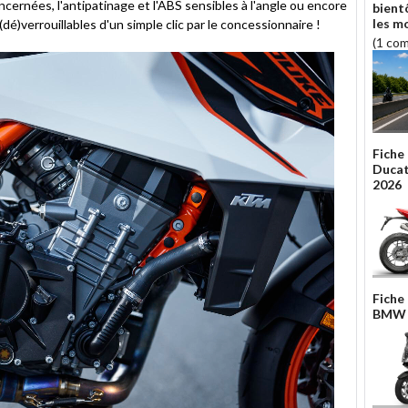
ncernées, l'antipatinage et l'ABS sensibles à l'angle ou encore
bient
les m
(dé)verrouillables d'un simple clic par le concessionnaire !
(1 co
Fiche
Ducat
2026
Fiche
BMW 