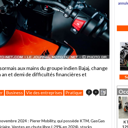
annul
ormais aux mains du groupe indien Bajaj, change
an et demi de difficultés financières et
S
Occ
Imprimer
2
+
er
Business
Vie des entreprises
Pratique
29 novembre 2024 : Pierer Mobility, qui possède KTM, GasGas
K
12
ciaire
. Ventes en chute libre (-29% en 2024), stocks