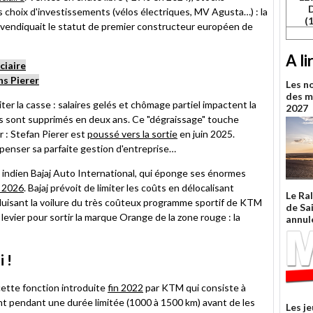
 choix d'investissements (vélos électriques, MV Agusta…) : la
(
revendiquait le statut de premier constructeur européen de
A li
ciaire
ns Pierer
Les n
des m
er la casse : salaires gelés et chômage partiel impactent la
2027
es sont supprimés en deux ans. Ce "dégraissage" touche
 : Stefan Pierer est
poussé vers la sortie
en juin 2025.
penser sa parfaite gestion d'entreprise…
indien Bajaj Auto International, qui éponge ses énormes
i 2026
. Bajaj prévoit de limiter les coûts en délocalisant
Le Ra
duisant la voilure du très coûteux programme sportif de KTM
de Sa
evier pour sortir la marque Orange de la zone rouge : la
annul
 !
 cette fonction introduite
fin 2022
par KTM qui consiste à
ent pendant une durée limitée (1000 à 1500 km) avant de les
Les j