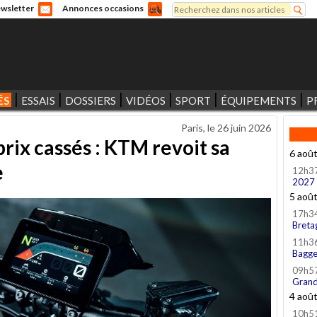
Rechercher
wsletter
Annonces occasions
Formulaire de recherche
ÉS
ESSAIS
DOSSIERS
VIDÉOS
SPORT
ÉQUIPEMENTS
P
Paris, le
26 juin 2026
rix cassés : KTM revoit sa
6 aoû
e
12h3
2027
5 aoû
17h3
Breta
11h3
Bagge
09h5
Grand
4 aoû
10h5