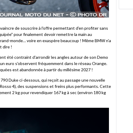
nvaincre de souscrire à l'offre permettant d'en profiter sans
quipée" pour finalement devoir remettre la main au
pas grand-monde… voire en exaspère beaucoup ! Même BMW n'a
 dire !
ent été contraint d'arrondir les angles autour de son Demo
 à un euro s'observent fréquemment dans le réseau Orange.
oquées est abandonnée à partir du millésime 2027 !
e 790 Duke ci-dessous, qui reçoit au passage une nouvelle
o Rosso 4), des suspensions et freins plus performants. Cette
ement 2 kg pour revendiquer 167 kg à sec (environ 180 kg