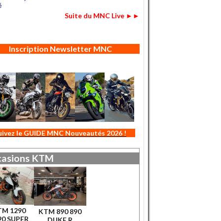
é
Suite du MNC Live ►►
Inscription Newsletter MNC
uivez le GUIDE MNC Nouveautés 2026 !
asions
KTM
TM 1290
KTM 890 890
90 SUPER
DUKE R