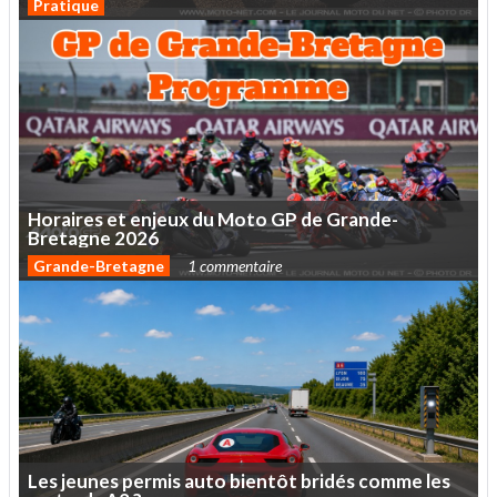
Pratique
Horaires
et
enjeux
du
Moto
GP
de
Grande-
Bretagne
2026
Grande-Bretagne
1 commentaire
Les
jeunes
permis
auto
bientôt
bridés
comme
les