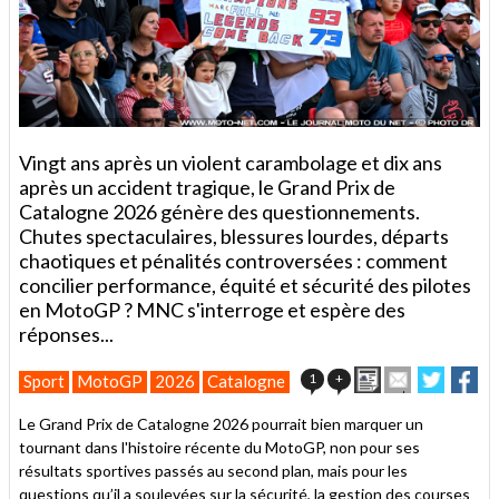
Vingt ans après un violent carambolage et dix ans
après un accident tragique, le Grand Prix de
Catalogne 2026 génère des questionnements.
Chutes spectaculaires, blessures lourdes, départs
chaotiques et pénalités controversées : comment
concilier performance, équité et sécurité des pilotes
en MotoGP ? MNC s'interroge et espère des
réponses...
Imprimer
Envoyer
Partage
Pa
1
+
Sport
MotoGP
2026
Catalogne
cet
sur
sur
article
Twitter
Faceb
Le Grand Prix de Catalogne 2026 pourrait bien marquer un
à
tournant dans l'histoire récente du MotoGP, non pour ses
un
résultats sportives passés au second plan, mais pour les
ami
questions qu’il a soulevées sur la sécurité, la gestion des courses