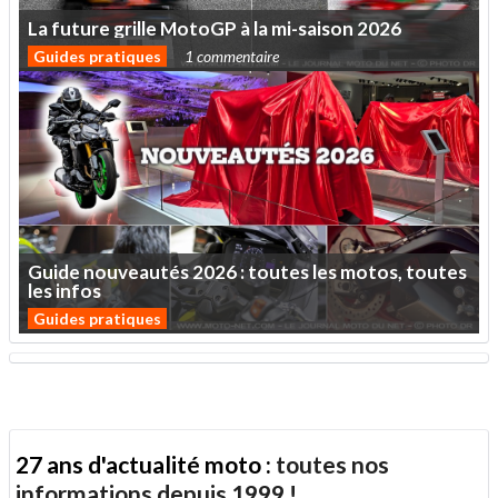
La
future
grille
MotoGP
à
la
mi-saison
2026
Guides pratiques
1 commentaire
Guide
nouveautés
2026
:
toutes
les
motos,
toutes
les
infos
Guides pratiques
27 ans d'actualité moto :
toutes nos
informations depuis 1999 !