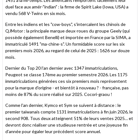
1451 à la mi-temps. Les américains remportent facilement leur
duel face aux amér-"indian" : la firme de Spirit Lake (Iowa, USA) a
vendu 568 V-Twins en six mois.
Entre les indiens et les "cow-boys", s'intercalent les chinois de
QJMotor : la principale marque deux-roues du groupe Geely (qui
possède également Benelli) et importée en France par la SIMA, a
immatriculé 1491 "ma-chine-s". Un formidable score sur les six
premiers mois 2026, au regard de celui de 2025 : 1626 sur douze
mois.
Dernier du Top 20 l'an dernier avec 1347 immatriculations,
Peugeot se classe 17ème au premier semestre 2026. Les 1175
immatriculations générées ces six premiers mois représentent
pour la marque d'origine - et bientôt à nouveau ? - française, pas
moins de 87% du score réalisé sur 2025. Cocori-graou !
Comme l'an dernier, Kymco et Sym se suivent à distance : le
premier taïwanais compte 1131 immatriculations à fin juin 2026, le
second 908. Tous deux atteignent 51% de leurs ventes 2025… et
devront donc réaliser une studieuse rentrée et une joyeuse fin
d'année pour égaler leur précédent score annuel.