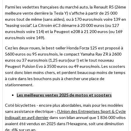
Parmi les vedettes françaises du marché auto, la Renault R5 (2ème
meilleure vente derrière la Tesla Y) s'affiche à partir de 25 000
euros tout de même (sans aides), ou à 170 euros/mois voire 139 en
"leasing social". La Citroën ëC3 démarre à 20 000 euros (ou 127
euros/mois voire 114) et la Peugeot e208 à 21 200 euros (ou 169
euros/mois voire 149).
Cez les deux-roues, le best-seller Honda Forza 125 est proposé à
5600 euros ou 95 euros/mois, le compact Yamaha Ray ZR à 2600
euros ou 37 euros/mois (1,25 euro/jour !) et le tout nouveau
Peugeot Pulsion Evo à 3500 euros ou 49 euros/mois. Les scooters
sont donc bien moins chers, et perdent beaucoup moins de temps
à cuire dans les bouchons puis à chercher une place de
stationnement.
Les meilleures ventes 2025 de motos et scooters
Coté bicyclettes - encore plus abordables, mais pour les modèles
sans assistance électrique -,
l’Union des Entreprises Sport & Cycle
indiquait en avril dernier
dans son bilan annuel que 1 836 000 vélos
avaient été vendus en 2025 dans l'Hexagone, soit une diminution
de -6% sur un an.