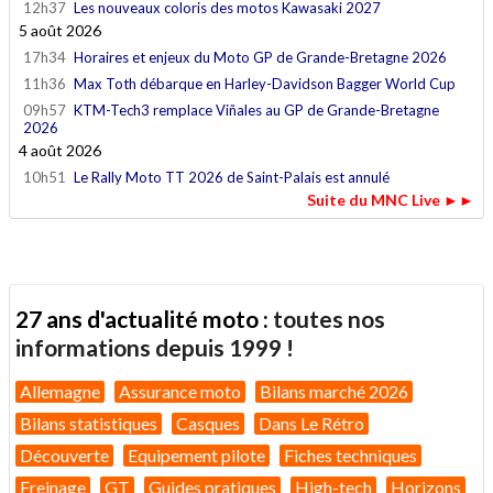
12h37
Les nouveaux coloris des motos Kawasaki 2027
5 août 2026
17h34
Horaires et enjeux du Moto GP de Grande-Bretagne 2026
11h36
Max Toth débarque en Harley-Davidson Bagger World Cup
09h57
KTM-Tech3 remplace Viñales au GP de Grande-Bretagne
2026
4 août 2026
10h51
Le Rally Moto TT 2026 de Saint-Palais est annulé
Suite du MNC Live ►►
27 ans d'actualité moto :
toutes nos
informations depuis 1999 !
Allemagne
Assurance moto
Bilans marché 2026
Bilans statistiques
Casques
Dans Le Rétro
Découverte
Equipement pilote
Fiches techniques
Freinage
GT
Guides pratiques
High-tech
Horizons