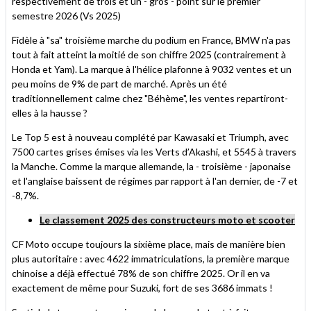
respectivement de trois et un - gros - point sur le premier
semestre 2026 (Vs 2025)
Fidèle à "sa" troisième marche du podium en France, BMW n'a pas
tout à fait atteint la moitié de son chiffre 2025 (contrairement à
Honda et Yam). La marque à l'hélice plafonne à 9032 ventes et un
peu moins de 9% de part de marché. Après un été
traditionnellement calme chez "Béhème", les ventes repartiront-
elles à la hausse ?
Le Top 5 est à nouveau complété par Kawasaki et Triumph, avec
7500 cartes grises émises via les Verts d’Akashi, et 5545 à travers
la Manche. Comme la marque allemande, la - troisième - japonaise
et l'anglaise baissent de régimes par rapport à l'an dernier, de -7 et
-8,7%.
Le classement 2025 des constructeurs moto et scooter
CF Moto occupe toujours la sixième place, mais de manière bien
plus autoritaire : avec 4622 immatriculations, la première marque
chinoise a déjà effectué 78% de son chiffre 2025. Or il en va
exactement de même pour Suzuki, fort de ses 3686 immats !