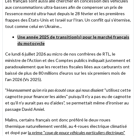
Les français sont aussi allé chercher en concession des véhicules
aux consommations ultra-basses afin de compenser un prix de
l'essence monté ultra-haut depuis le 28 février et les premières
frappes des États-Unis et Israël sur l'Iran. Un conflit qui s'éternise,
tout comme celui en Ukraine...
Une année 2025 de transition(s) pour le marché français
du motocycle
Ce lundi 6 juillet 2026 au micro de nos confrères de RTL, le
ministre de l'Action et des Comptes publics indiquait justement et
paradoxalement que les recettes fiscales liées aux carburants ont
baissé de plus de 80 millions d'euros sur les six premiers mois de
l'an 2026 (Vs 2025).
"
Heureusement qu’on n’a pas écouté ceux qui nous disaient
"utilisez cette
cagnotte pour financer les aides" puisqu'il n'y a pas eu de cagnotte
et qu'il n’y aurait pas eu d'aides", se permettait même d'ironiser au
passage David Amiel.
Malins, certains français ont donc préféré le deux-roues
thermique naturellement ventilé, au 4-roues électrique climatisé
et dopé par
la prime "
coup de pouce véhicules particuliers électriques
"