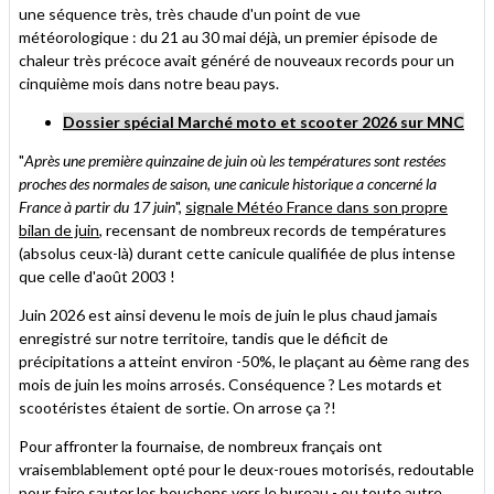
une séquence très, très chaude d'un point de vue
météorologique : du 21 au 30 mai déjà, un premier épisode de
chaleur très précoce avait généré de nouveaux records pour un
cinquième mois dans notre beau pays.
Dossier spécial Marché moto et scooter 2026 sur MNC
"
Après une première quinzaine de juin où les températures sont restées
proches des normales de saison, une canicule historique a concerné la
France à partir du 17 juin
",
signale Météo France dans son propre
bilan de juin
, recensant de nombreux records de températures
(absolus ceux-là) durant cette canicule qualifiée de plus intense
que celle d'août 2003 !
Juin 2026 est ainsi devenu le mois de juin le plus chaud jamais
enregistré sur notre territoire, tandis que le déficit de
précipitations a atteint environ -50%, le plaçant au 6ème rang des
mois de juin les moins arrosés. Conséquence ? Les motards et
scootéristes étaient de sortie. On arrose ça ?!
Pour affronter la fournaise, de nombreux français ont
vraisemblablement opté pour le deux-roues motorisés, redoutable
pour faire sauter les bouchons vers le bureau - ou toute autre