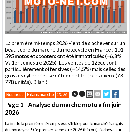
La première mi-temps 2026 vient de s'achever sur un
beau score du marché du motocycle en France : 101
595 motos et scooters ont été immatriculés (+6,3%
Vs 1er semestre 2025). Les ventes de 125cc sont
particulièrement offensives (+14,5%) mais celles des
grosses cylindrées se défendent toujours mieux (73
778 unités). Bilan !
Imprimer
Envoyer
Partager
Partag
0
+
Business
Bilans marché
2026
cet
sur
sur
article
Twitter
Facebook
Page 1 - Analyse du marché moto à fin juin
à
2026
un
ami
La fin de la première mi-temps est sifflée pour le marché français
du motocycle ! Ce premier semestre 2026 (bin oui) s'achève sur