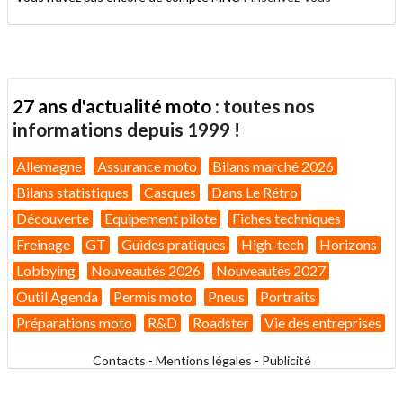
27 ans d'actualité moto :
toutes nos
informations depuis 1999 !
Allemagne
Assurance moto
Bilans marché 2026
Bilans statistiques
Casques
Dans Le Rétro
Découverte
Equipement pilote
Fiches techniques
Freinage
GT
Guides pratiques
High-tech
Horizons
Lobbying
Nouveautés 2026
Nouveautés 2027
Outil Agenda
Permis moto
Pneus
Portraits
Préparations moto
R&D
Roadster
Vie des entreprises
Contacts
-
Mentions légales
-
Publicité