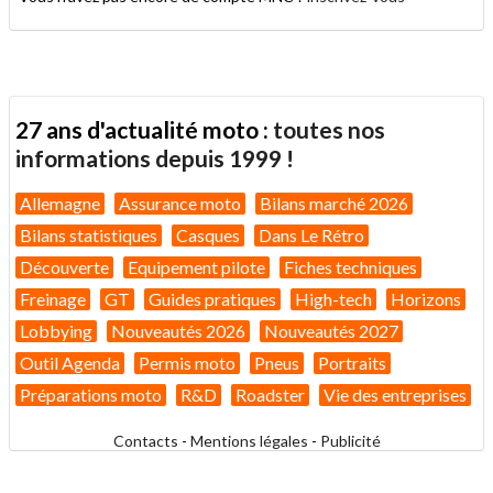
27 ans d'actualité moto :
toutes nos
informations depuis 1999 !
Allemagne
Assurance moto
Bilans marché 2026
Bilans statistiques
Casques
Dans Le Rétro
Découverte
Equipement pilote
Fiches techniques
Freinage
GT
Guides pratiques
High-tech
Horizons
Lobbying
Nouveautés 2026
Nouveautés 2027
Outil Agenda
Permis moto
Pneus
Portraits
Préparations moto
R&D
Roadster
Vie des entreprises
Contacts
-
Mentions légales
-
Publicité