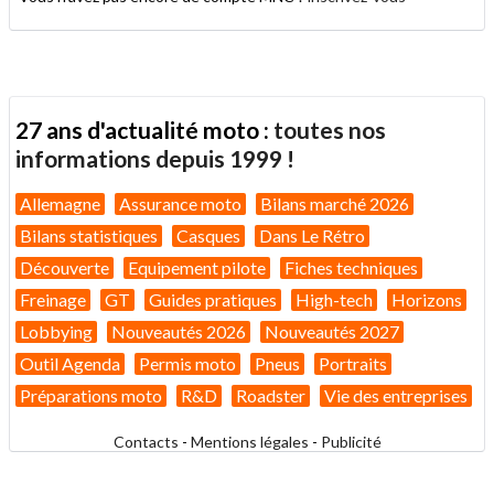
27 ans d'actualité moto :
toutes nos
informations depuis 1999 !
Allemagne
Assurance moto
Bilans marché 2026
Bilans statistiques
Casques
Dans Le Rétro
Découverte
Equipement pilote
Fiches techniques
Freinage
GT
Guides pratiques
High-tech
Horizons
Lobbying
Nouveautés 2026
Nouveautés 2027
Outil Agenda
Permis moto
Pneus
Portraits
Préparations moto
R&D
Roadster
Vie des entreprises
Contacts
-
Mentions légales
-
Publicité