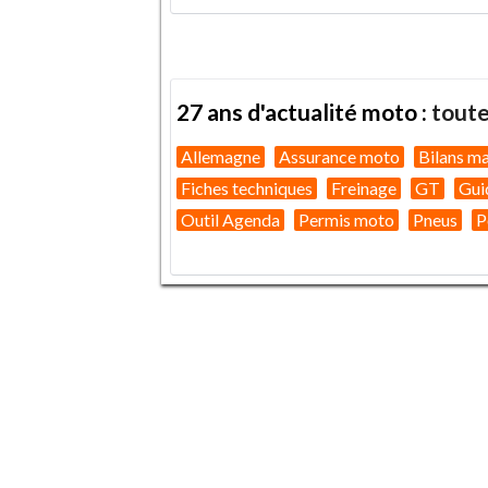
27 ans d'actualité moto :
toute
Allemagne
Assurance moto
Bilans m
Fiches techniques
Freinage
GT
Gui
Outil Agenda
Permis moto
Pneus
P