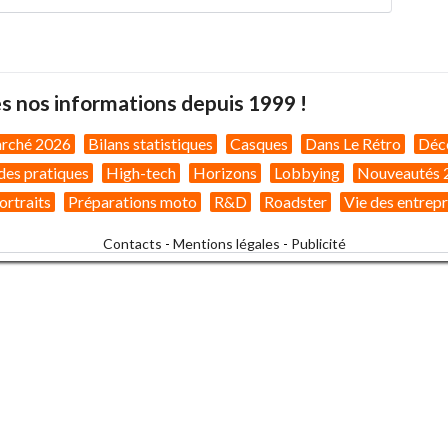
s nos informations depuis 1999 !
arché 2026
Bilans statistiques
Casques
Dans Le Rétro
Déc
des pratiques
High-tech
Horizons
Lobbying
Nouveautés 
ortraits
Préparations moto
R&D
Roadster
Vie des entrepr
Contacts
-
Mentions légales
-
Publicité